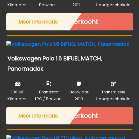
Kilometer
Benzine
2011
Handgeschakeld
Verkocht
Meer informatie
Volkswagen Polo 1.6 BIFUEL MATCH,
Panormadak
136.981
Brandstof
Bouwjaar
Transmissie
Kilometer
LPG / Benzine
2013
Handgeschakeld
Verkocht
Meer informatie