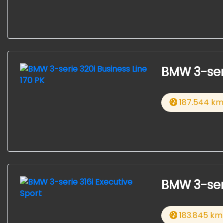
BMW 3-seri
187.544 k
BMW 3-seri
183.845 km