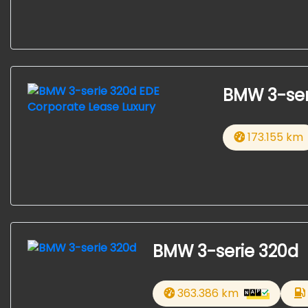
BMW 3-ser
173.155 km
BMW 3-serie 320d
363.386 km