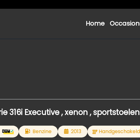
Home
Occasion
e 316i Executive , xenon , sportstoelen
Benzine
2013
Handgeschakeld