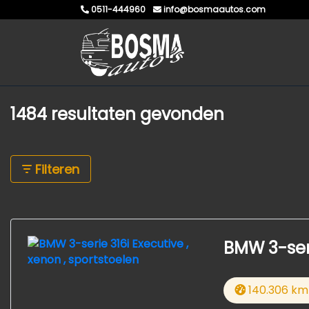
0511-444960
info@bosmaautos.com
1484 resultaten gevonden
Filteren
BMW 3-seri
140.306 km