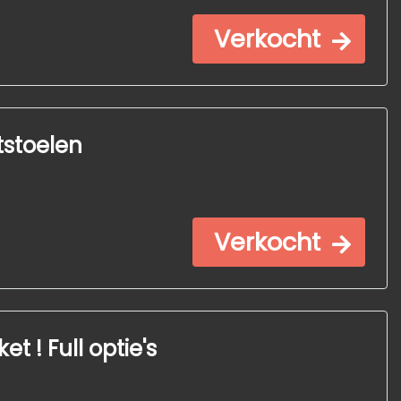
Verkocht
tstoelen
Verkocht
 ! Full optie's