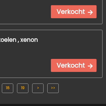
Verkocht
toelen , xenon
Verkocht
18
19
>
>>