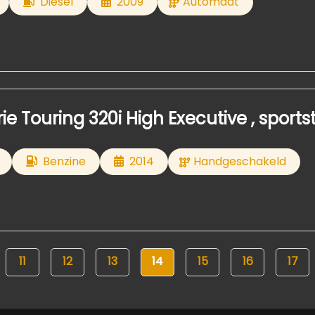
Diesel
2009
Automaat
e Touring 320i High Executive , sports
Benzine
2014
Handgeschakeld
11
12
13
14
15
16
17