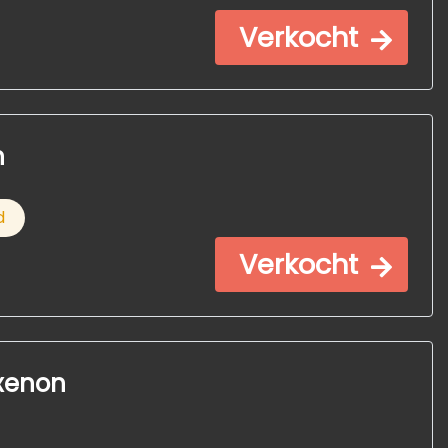
Verkocht
n
d
Verkocht
,xenon