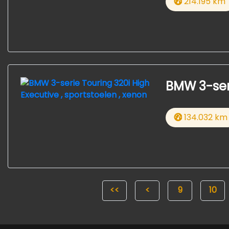
214.195 km
BMW 3-seri
134.032 km
<<
<
9
10