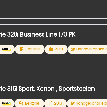
e 320i Business Line 170 PK
m
Benzine
2010
Handgeschakel
e 316i Sport, Xenon , Sportstoelen
Benzine
2013
Handgeschakeld