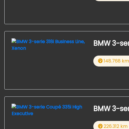
BMW 3-seri
148.768 km
BMW 3-seri
226.312 km