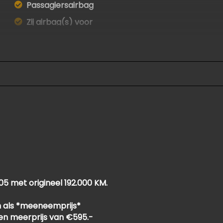
Passagiersairbag
Zij airbag(s) voor
05 met origineel 192.000 KM.
 als *meeneemprijs*
een meerprijs van €595.-