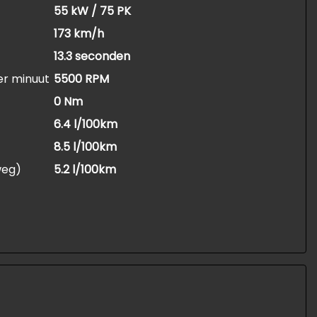
55 kW / 75 PK
173 km/h
13.3 seconden
er minuut
5500 RPM
0 Nm
6.4 l/100km
8.5 l/100km
weg)
5.2 l/100km