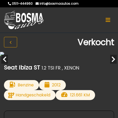
0511-444960
info@bosmaautos.com
Verkocht
Seat Ibiza ST
1.2 TSI FR , XENON
Benzine
2012
Handgeschakeld
121.661 KM