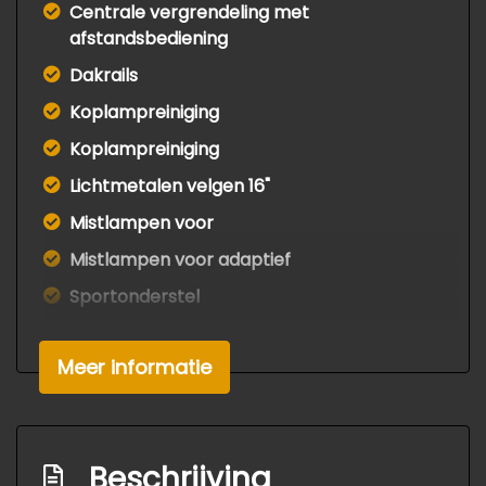
Centrale vergrendeling met
afstandsbediening
Dakrails
Koplampreiniging
Koplampreiniging
Lichtmetalen velgen 16"
Mistlampen voor
Mistlampen voor adaptief
Sportonderstel
Interieur
Meer informatie
Achterbank in delen neerklapbaar
Airco
Bestuurdersstoel in hoogte verstelbaar
Beschrijving