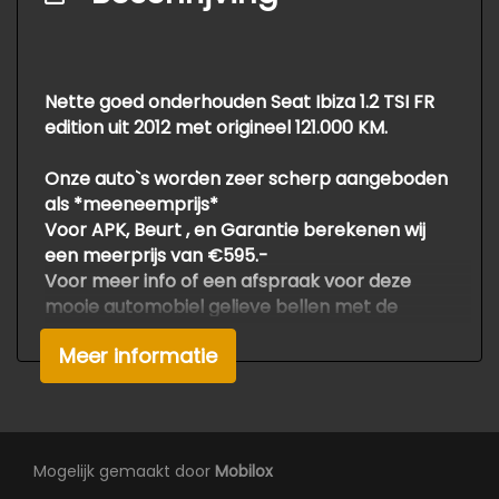
Buitentemperatuurmeter
Electronic climate control
Elektrische ramen achter
Nette goed onderhouden Seat Ibiza 1.2 TSI FR
edition uit 2012 met origineel 121.000 KM.
Elektrische ramen voor
Elektrische ramen voor en achter
Onze auto`s worden zeer scherp aangeboden
als *meeneemprijs*
Passagiersstoel in hoogte verstelbaar
Voor APK, Beurt , en Garantie berekenen wij
Sportstoelen
een meerprijs van €595.-
Voor meer info of een afspraak voor deze
Stuur en versnellingspook (kunst)leder
mooie automobiel gelieve bellen met de
Overige
verkoop
Meer informatie
Druk en zetfouten voorbehouden.
Anti blokkeer systeem
Om teleurstelling te voorkomen adviseren wij
om van te voren even te bellen.
Anti doorslip regeling
Wiep Bosma: 06 53494342.
Bestuurdersairbag
Thys Bosma: 06 30305769.
Mogelijk gemaakt door
Mobilox
Elektronisch stabiliteits programma