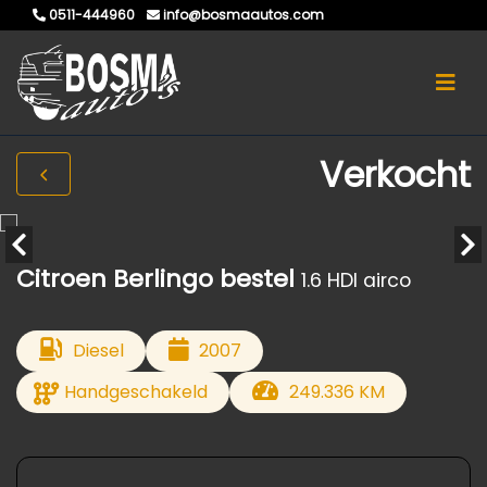
0511-444960
info@bosmaautos.com
Verkocht
Citroen Berlingo bestel
1.6 HDI airco
Diesel
2007
Handgeschakeld
249.336 KM