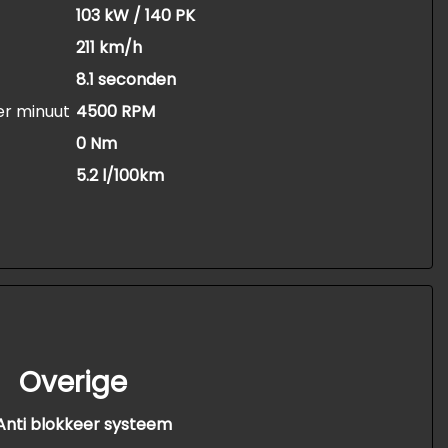
103 kW / 140 PK
211 km/h
8.1 seconden
er minuut
4500 RPM
0 Nm
5.2 l/100km
Overige
Anti blokkeer systeem