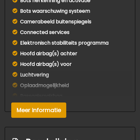
Bots herkenning en activatie
Bots waarschuwing systeem
Camerabeeld buitenspiegels
Connected services
Elektronisch stabiliteits programma
Hoofd airbag(s) achter
Hoofd airbag(s) voor
Luchtvering
Oplaadmogelijkheid
Passagiersairbag
Schakelpaddles
Meer informatie
Volledig digitaal instrumentenpaneel
Zij airbag(s) voor