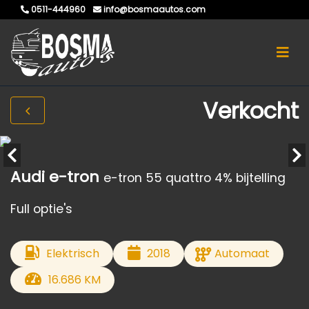
0511-444960
info@bosmaautos.com
Verkocht
Audi e-tron
e-tron 55 quattro 4% bijtelling
Full optie's
Elektrisch
2018
Automaat
16.686 KM