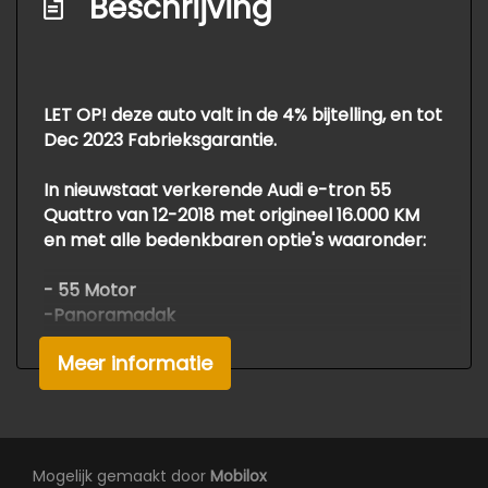
Exterieur
Beschrijving
Aluminium delen exterieur
Buitenspiegel(s) automatisch dimmend
LET OP! deze auto valt in de 4% bijtelling, en tot
Buitenspiegels elektr. met geheugen
Dec 2023 Fabrieksgarantie.
Buitenspiegels elektrisch inklapbaar
In nieuwstaat verkerende Audi e-tron 55
Buitenspiegels elektrisch verstel- en
Quattro van 12-2018 met origineel 16.000 KM
verwarmbaar
en met alle bedenkbaren optie's waaronder:
Dimlichten automatisch
- 55 Motor
Elektrisch bedienbare achterklep
-Panoramadak
Keyless entry
-360 graden Camera
Meer informatie
-Achteruirijcamera
Led achterlichten
-Camera voor
Led dagrijverlichting
-Line assist
-Memory beide kanten
Led koplampen
-Stoelverwarming + Stoelverwarming
Mogelijk gemaakt door
Mobilox
Lichtmetalen velgen 20"