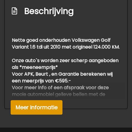
Stuurbekrachtiging snelheidsafhankelijk
Beschrijving
Exterieur
Buitenspiegels elektrisch verstel- en
verwarmbaar
Nette goed onderhouden Volkswagen Golf
Centrale vergrendeling met
Variant 1.6 tdi uit 2010 met origineel 124.000 KM.
afstandsbediening
Onze auto`s worden zeer scherp aangeboden
Dakrails
als *meeneemprijs*
Voor APK, Beurt , en Garantie berekenen wij
een meerprijs van €595.-
Voor meer info of een afspraak voor deze
mooie automobiel gelieve bellen met de
verkoop
Meer informatie
Druk en zetfouten voorbehouden.
Om teleurstelling te voorkomen adviseren wij
om van te voren even te bellen.
Wiep Bosma: 06 53494342.