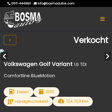
0511-444960
info@bosmaautos.com
Verkocht
Volkswagen Golf Variant
1.6 TDI
Comfortline BlueMotion
Diesel
2010
Handgeschakeld
124.703 KM