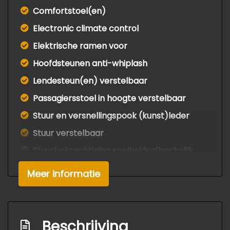
Comfortstoel(en)
Electronic climate control
Elektrische ramen voor
Hoofdsteunen anti-whiplash
Lendesteun(en) verstelbaar
Passagiersstoel in hoogte verstelbaar
Stuur en versnellingspook (kunst)leder
Stuur verstelbaar
Stuurbekrachtiging snelheidsafhankelijk
Overige
Meer informatie
Anti blokkeer systeem
Anti doorslip regeling
Beschrijving