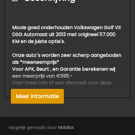
Bestuurdersairbag
Elektronisch sper differentieel
Elektronisch stabiliteits programma
Mooie goed onderhouden Volkswagen Golf VII
Elektronische remkrachtverdeling
DSG Automaat uit 2013 met origineel 117.000
Hoofd airbag(s) achter
KM en de juiste optie's.
Hoofd airbag(s) voor
Onze auto`s worden zeer scherp aangeboden
Knie airbag(s)
als *meeneemprijs*
Voor APK, Beurt , en Garantie berekenen wij
Passagiersairbag
een meerprijs van €595.-
Zij airbag(s) voor
Voor meer info of een afspraak voor deze
mooie automobiel gelieve bellen met de
Exterieur
Meer informatie
verkoop
Druk en zetfouten voorbehouden.
Buitenspiegels elektrisch verstel- en
Om teleurstelling te voorkomen adviseren wij
verwarmbaar
om van te voren even te bellen.
Wiep Bosma: 06 53494342.
Centrale vergrendeling met
Mogelijk gemaakt door
Mobilox
Thys Bosma: 06 30305769.
afstandsbediening