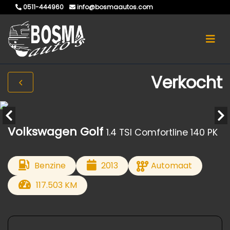
0511-444960
info@bosmaautos.com
Verkocht
Volkswagen Golf
1.4 TSI Comfortline 140 PK
Benzine
2013
Automaat
117.503 KM