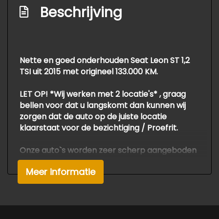
Beschrijving
Elektronisch sper differentieel
Elektronisch stabiliteits programma
Hoofd airbag(s) voor
Nette en goed onderhouden Seat Leon ST 1,2
Knie airbag(s)
TSI uit 2015 met origineel 133.000 KM.
Passagiersairbag
LET OP! *Wij werken met 2 locatie's* , graag
Zij airbag(s) voor
bellen voor dat u langskomt dan kunnen wij
zorgen dat de auto op de juiste locatie
Exterieur
klaarstaat voor de bezichtiging / Proefrit.
Buitenspiegels elektrisch verstelbaar
Onze auto`s worden zeer scherp aangeboden
Buitenspiegels verwarmbaar
als *meeneemprijs*
Meer informatie
Voor APK, Grote Beurt , en Garantie
Centrale vergrendeling met
berekenen wij een meerprijs van €795.-
afstandsbediening
Voor meer info of een afspraak voor deze
Dakrails
mooie automobiel gelieve bellen met de
verkoop