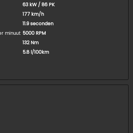
63 kW / 86 PK
177 km/h
11.9 seconden
er minuut
5000 RPM
132 Nm
5.8 l/100km