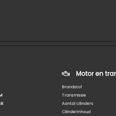
Motor en tra
Brandstof
KM
Transmissie
ck
Aantal cilinders
Cilinderinhoud