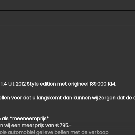
Passagiersairbag
Zij airbag(s) voor
 Uit 2012 Style edition met origineel 139.000 KM.
ellen voor dat u langskomt dan kunnen wij zorgen dat de a
 als *meeneemprijs*
n wij een meerprijs van €795.-
oie automobiel gelieve bellen met de verkoop