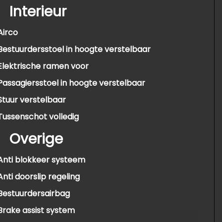
Interieur
Airco
Bestuurdersstoel in hoogte verstelbaar
Elektrische ramen voor
Passagiersstoel in hoogte verstelbaar
Stuur verstelbaar
Tussenschot volledig
Overige
Anti blokkeer systeem
Anti doorslip regeling
Bestuurdersairbag
Brake assist system