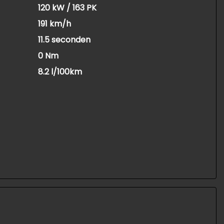
120 kW / 163 PK
191 km/h
11.5 seconden
0 Nm
8.2 l/100km