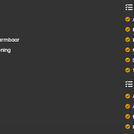
warmbaar
ening