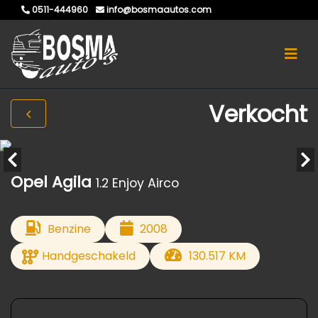
0511-444960
info@bosmaautos.com
Verkocht
Opel Agila
1.2 Enjoy Airco
Benzine
2008
Handgeschakeld
130.517 KM