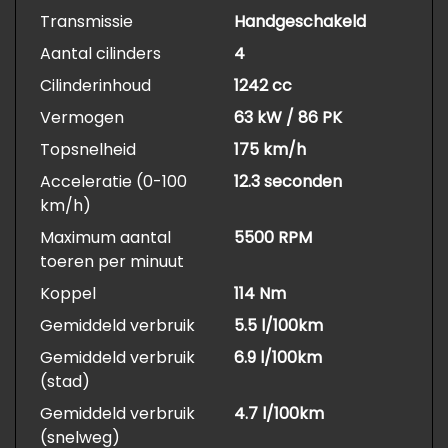
Transmissie
Handgeschakeld
Aantal cilinders
4
Cilinderinhoud
1242 cc
Vermogen
63 kW / 86 PK
Topsnelheid
175 km/h
Acceleratie (0-100
12.3 seconden
km/h)
Maximum aantal
5500 RPM
toeren per minuut
Koppel
114 Nm
Gemiddeld verbruik
5.5 l/100km
Gemiddeld verbruik
6.9 l/100km
(stad)
Gemiddeld verbruik
4.7 l/100km
(snelweg)