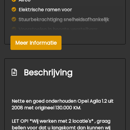
Elektrische ramen voor
Stuurbekrachtiging snelheidsafhankelijk
Voorstoelen in hoogte verstelbaar
Overige
Meer informatie
Anti blokkeer systeem
Bestuurdersairbag
Beschrijving
Passagiersairbag
Zij airbag(s) voor
Nette en goed onderhouden Opel Agila 1.2 uit
2008 met origineel 130.000 KM.
LET OP! *Wij werken met 2 locatie's* , graag
bellen voor dat u langskomt dan kunnen wij