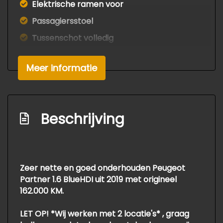
Elektrische ramen voor
Passagiersstoel
Tussenschot volledig
Exterieur
Meer informatie
Buitenspiegels elektrisch verstel- en
verwarmbaar
Centrale vergrendeling met
Beschrijving
afstandsbediening
Zijschuifdeur rechts
Zeer nette en goed onderhouden Peugeot
Partner 1.6 BlueHDI uit 2019 met origineel
162.000 KM.
LET OP! *Wij werken met 2 locatie's* , graag