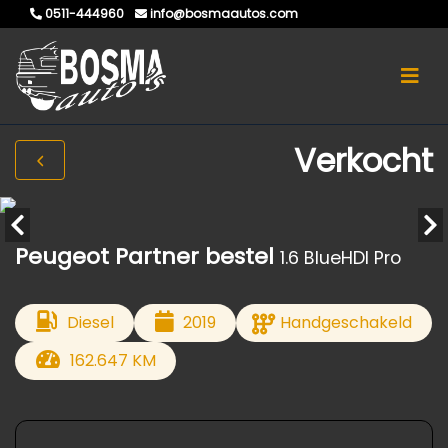
0511-444960
info@bosmaautos.com
Verkocht
Peugeot Partner bestel
1.6 BlueHDI Pro
Diesel
2019
Handgeschakeld
162.647 KM