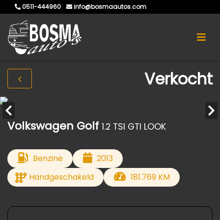
0511-444960
info@bosmaautos.com
Verkocht
Volkswagen Golf
1.2 TSI GTI LOOK
Benzine
2013
Handgeschakeld
181.769 KM