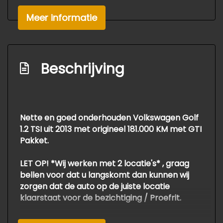
Stuurbekrachtiging snelheidsafhankelijk
Meer informatie
Overige
Anti blokkeer systeem
Beschrijving
Anti doorslip regeling
Bestuurdersairbag
Elektronisch sper differentieel
Nette en goed onderhouden Volkswagen Golf
Elektronisch stabiliteits programma
1.2 TSI uit 2013 met origineel 181.000 KM met GTI
Elektronische remkrachtverdeling
Pakket.
Hoofd airbag(s) achter
LET OP! *Wij werken met 2 locatie's* , graag
Hoofd airbag(s) voor
bellen voor dat u langskomt dan kunnen wij
zorgen dat de auto op de juiste locatie
Knie airbag(s)
klaarstaat voor de bezichtiging / Proefrit.
Passagiersairbag
Onze auto`s worden zeer scherp aangeboden