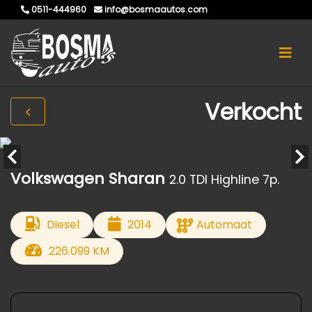
0511-444960
info@bosmaautos.com
Verkocht
Volkswagen Sharan
2.0 TDI Highline 7p.
Diesel
2014
Automaat
226.099 KM