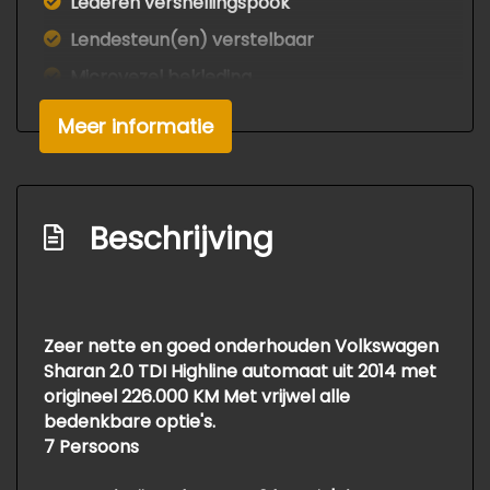
Lederen versnellingspook
Lendesteun(en) verstelbaar
Microvezel bekleding
Passagiersstoel in hoogte verstelbaar
Meer informatie
Stuur leder
Stuur verstelbaar
Voorstoelen verwarmd
Beschrijving
Exterieur
Buitenspiegels elektrisch verstel- en
Zeer nette en goed onderhouden Volkswagen
verwarmbaar
Sharan 2.0 TDI Highline automaat uit 2014 met
Centrale vergrendeling met
origineel 226.000 KM Met vrijwel alle
afstandsbediening
bedenkbare optie's.
7 Persoons
Chroom delen exterieur
Dakrails