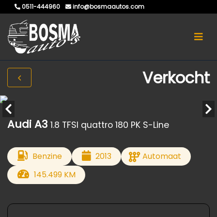
0511-444960
info@bosmaautos.com
Verkocht
Audi A3
1.8 TFSI quattro 180 PK S-Line
Benzine
2013
Automaat
145.499 KM