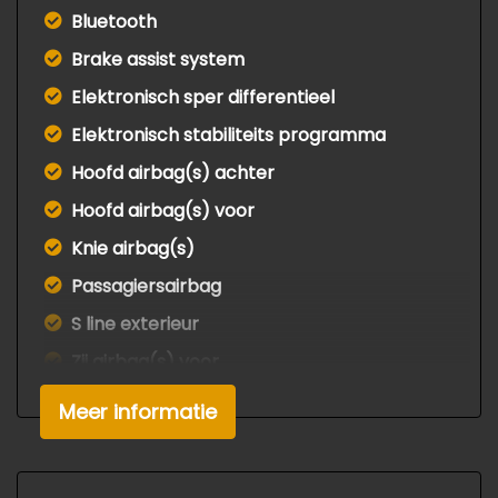
Bluetooth
Brake assist system
Elektronisch sper differentieel
Elektronisch stabiliteits programma
Hoofd airbag(s) achter
Hoofd airbag(s) voor
Knie airbag(s)
Passagiersairbag
S line exterieur
Zij airbag(s) voor
Exterieur
Meer informatie
Bi-xenon koplampen
Buitenspiegels elektrisch verstelbaar