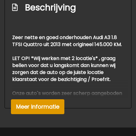
Beschrijving
Buitenspiegels verwarmbaar
Centrale vergrendeling met
afstandsbediening
Zeer nette en goed onderhouden Audi A3 1.8
Dakspoiler
TFSI Quattro uit 2013 met origineel 145.000 KM.
Dimlichten automatisch
LET OP! *Wij werken met 2 locatie's* , graag
Getint warmtewerend glas
bellen voor dat u langskomt dan kunnen wij
Koplampreiniging
zorgen dat de auto op de juiste locatie
Lichtmetalen velgen 18"
klaarstaat voor de bezichtiging / Proefrit.
Mistlampen voor
Onze auto`s worden zeer scherp aangeboden
Sportonderstel
als *meeneemprijs*
Meer informatie
Voor APK, Grote Beurt , en Garantie
Interieur
berekenen wij een meerprijs van €795.-
Voor meer info of een afspraak voor deze
Aluminium interieur afwerking
mooie automobiel gelieve bellen met de
verkoop