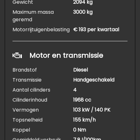
Gewicht
2094 kg
Maximum massa
3000 kg
geremd
Motorrijtuigenbelasting
€ 193 per kwartaal
Motor en transmissie
Brandstof
Diesel
Transmissie
Handgeschakeld
Aantal cilinders
4
Cilinderinhoud
1968 cc
Vermogen
103 kW / 140 PK
Topsnelheid
155 km/h
Koppel
0 Nm
Gemiddeld verbruik
7.8 l/100km