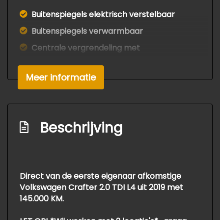
Buitenspiegels elektrisch verstelbaar
Buitenspiegels verwarmbaar
Centrale vergrendeling met
afstandsbediening
Getint warmtewerend glas
Meer informatie
Warmtewerend glas
Zijschuifdeur rechts
Beschrijving
Interieur
Airco
Armsteun voor
Direct van de eerste eigenaar afkomstige
Bestuurdersstoel in hoogte verstelbaar
Volkswagen Crafter 2.0 TDI L4 uit 2019 met
145.000 KM.
Elektrische ramen voor
Lendesteun(en) verstelbaar