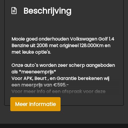
Zij airbag(s) voor
Beschrijving
Exterieur
Buitenspiegels elektrisch verstel- en
verwarmbaar
Mooie goed onderhouden Volkswagen Golf 1.4
Centrale vergrendeling met
Benzine uit 2008 met origineel 128.000Km en
afstandsbediening
met leuke optie's.
Onze auto`s worden zeer scherp aangeboden
als *meeneemprijs*
Voor APK, Beurt , en Garantie berekenen wij
een meerprijs van €595.-
Voor meer info of een afspraak voor deze
mooie automobiel gelieve bellen met de
Meer informatie
verkoop
Druk en zetfouten voorbehouden.
Om teleurstelling te voorkomen adviseren wij
om van te voren even te bellen.