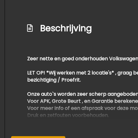
Beschrijving
Zeer nette en goed onderhouden Volkswagen Ca
LET OP! *Wij werken met 2 locatie's* , graag b
bezichtiging / Proefrit.
Onze auto`s worden zeer scherp aangeboden
Voor APK, Grote Beurt , en Garantie berekene
Voor meer info of een afspraak voor deze mo
Druk en zetfouten voorbehouden.
Om teleurstelling te voorkomen adviseren wij
Wiep Bosma: 06 53494342.
Thys Bosma: 06 30305769.