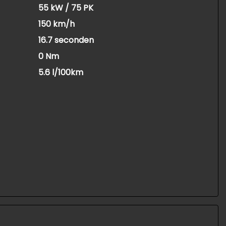
55 kW / 75 PK
150 km/h
16.7 seconden
0 Nm
5.6 l/100km