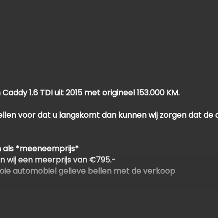
ddy 1.6 TDI uit 2015 met origineel 153.000 KM.
ellen voor dat u langskomt dan kunnen wij zorgen dat de a
 als *meeneemprijs*
n wij een meerprijs van €795.-
oie automobiel gelieve bellen met de verkoop
 om van te voren even te bellen.