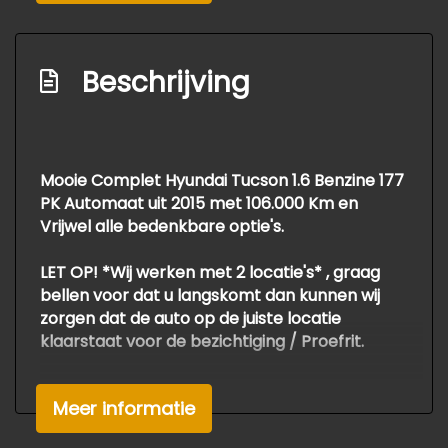
Led dagrijverlichting
Lichtmetalen velgen 17"
Beschrijving
Mistlampen voor
Parkeersensor achter
Parkeersensor voor
Mooie Complet Hyundai Tucson 1.6 Benzine 177
Ruitensproeiers/wisserbladen
PK Automaat uit 2015 met 106.000 Km en
verwarmbaar
Vrijwel alle bedenkbare optie's.
Warmtewerend glas
Overige
LET OP! *Wij werken met 2 locatie's* , graag
bellen voor dat u langskomt dan kunnen wij
Achteropkomend verkeer waarschuwing
zorgen dat de auto op de juiste locatie
klaarstaat voor de bezichtiging / Proefrit.
Anti blokkeer systeem
Anti doorslip regeling
Onze auto`s worden zeer scherp aangeboden
Meer informatie
Bestuurdersairbag
als *meeneemprijs*
Voor APK, Grote Beurt , en Garantie
Bluetooth