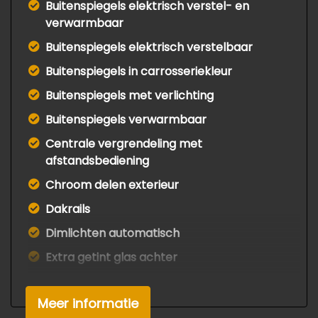
Buitenspiegels elektrisch verstel- en
verwarmbaar
Buitenspiegels elektrisch verstelbaar
Buitenspiegels in carrosseriekleur
Buitenspiegels met verlichting
Buitenspiegels verwarmbaar
Centrale vergrendeling met
afstandsbediening
Chroom delen exterieur
Dakrails
Dimlichten automatisch
Extra getint glas achter
Koplampen adaptief
Meer informatie
Led achterlichten