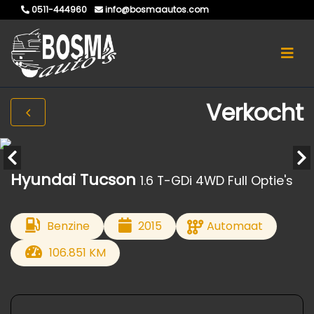
0511-444960
info@bosmaautos.com
Verkocht
Hyundai Tucson
1.6 T-GDi 4WD Full Optie's
Benzine
2015
Automaat
106.851 KM