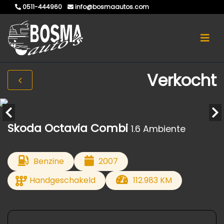
0511-444960
info@bosmaautos.com
Verkocht
Skoda Octavia Combi
1.6 Ambiente
Benzine
2007
Handgeschakeld
112.983 KM