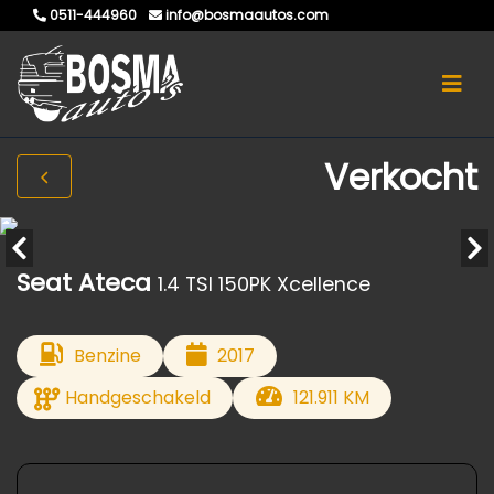
0511-444960
info@bosmaautos.com
Verkocht
Seat Ateca
1.4 TSI 150PK Xcellence
Benzine
2017
Handgeschakeld
121.911 KM