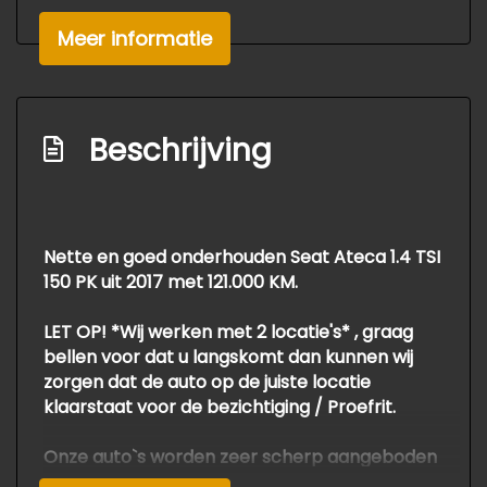
Led dagrijverlichting
Meer informatie
Led koplampen
Lichtmetalen velgen 18"
Mistlampen voor adaptief
Beschrijving
Parkeersensor achter
Interieur
Nette en goed onderhouden Seat Ateca 1.4 TSI
Achterbank in delen neerklapbaar
150 PK uit 2017 met 121.000 KM.
Airco automatisch
LET OP! *Wij werken met 2 locatie's* , graag
Armsteun achter
bellen voor dat u langskomt dan kunnen wij
Armsteun voor
zorgen dat de auto op de juiste locatie
Bagagedek
klaarstaat voor de bezichtiging / Proefrit.
Bestuurdersstoel in hoogte verstelbaar
Onze auto`s worden zeer scherp aangeboden
Binnenspiegel automatisch dimmend
als *meeneemprijs*