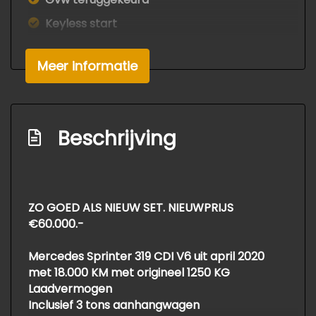
Keyless start
Zijwind assistent
Meer informatie
Exterieur
Buitenspiegels elektrisch verstel- en
verwarmbaar
Beschrijving
Centrale vergrendeling met
afstandsbediening
Dimlichten automatisch
ZO GOED ALS NIEUW SET. NIEUWPRIJS
Warmtewerend glas
€60.000.-
Mercedes Sprinter 319 CDI V6 uit april 2020
met 18.000 KM met origineel 1250 KG
Laadvermogen
Inclusief 3 tons aanhangwagen