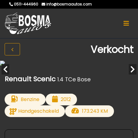
0511-444960
info@bosmaautos.com
Verkocht
Renault Scenic
1.4 TCe Bose
Benzine
2012
Handgeschakeld
173.243 KM