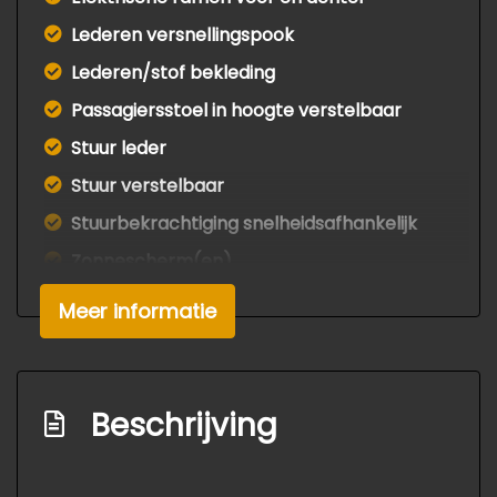
Lederen versnellingspook
Lederen/stof bekleding
Passagiersstoel in hoogte verstelbaar
Stuur leder
Stuur verstelbaar
Stuurbekrachtiging snelheidsafhankelijk
Zonnescherm(en)
Exterieur
Meer informatie
Buitenspiegels elektrisch inklapbaar
Buitenspiegels elektrisch verstel- en
Beschrijving
verwarmbaar
Buitenspiegels in carrosseriekleur