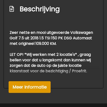
Passagiersairbag
Beschrijving
Unikleur/pastel
Vervolgbotsing preventie
Volledig digitaal instrumentenpaneel
Zeer nette en mooi uitgevoerde Volkswagen
Golf 7.5 uit 2018 1.5 TSI 150 PK DSG Automaat
Zij airbag(s) voor
met origineel 109.000 KM.
Interieur
LET OP! *Wij werken met 2 locatie's* , graag
Achterbank in delen neerklapbaar
bellen voor dat u langskomt dan kunnen wij
zorgen dat de auto op de juiste locatie
Achterbank met armsteun en skiluik
klaarstaat voor de bezichtiging / Proefrit.
Airco automatisch
Onze auto`s worden zeer scherp aangeboden
Armsteun achter
Meer informatie
als *meeneemprijs*
Armsteun voor
Voor APK, Grote Beurt , en Garantie
berekenen wij een meerprijs van €795.-
Binnenspiegel automatisch dimmend
Voor meer info of een afspraak voor deze