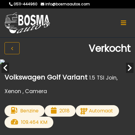
0511-444960
info@bosmaautos.com
Verkocht
Volkswagen Golf Variant
1.5 TSI Join,
Xenon , Camera
Benzine
2018
Automaat
109.464 KM