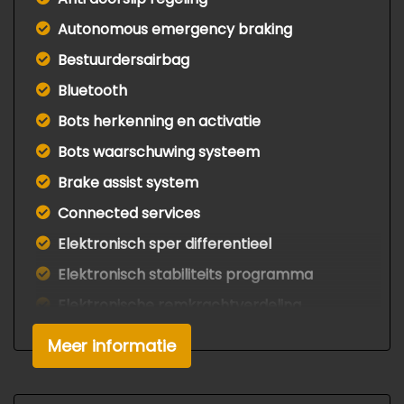
Autonomous emergency braking
Bestuurdersairbag
Bluetooth
Bots herkenning en activatie
Bots waarschuwing systeem
Brake assist system
Connected services
Elektronisch sper differentieel
Elektronisch stabiliteits programma
Elektronische remkrachtverdeling
Hoofd airbag(s) achter
Meer informatie
Hoofd airbag(s) voor
Knie airbag(s)