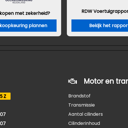
RDW Voertuigrappor
 kopen met zekerheid?
koopkeuring plannen
Bekijk het rappor
Motor en tra
Brandstof
5Z
Transmissie
Aantal cilinders
007
Cilinderinhoud
007