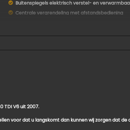
Buitenspiegels elektrisch verstel- en verwarmbaa
Centrale vergrendeling met afstandsbediening
Getint warmtewerend glas
Lichtmetalen velgen 17"
Parkeersensor voor en achter
 TDI V6 uit 2007.
aag bellen voor dat u langskomt dan kunnen wij zorgen dat de