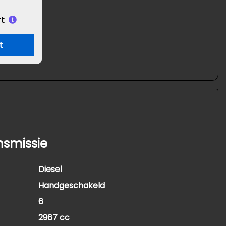
t
t
nsmissie
Diesel
Handgeschakeld
6
2967 cc