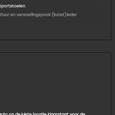
Sportstoelen
Stuur en versnellingspook (kunst)leder
Stuur verstelbaar
Voorstoelen in hoogte verstelbaar
Voorstoelen verwarmd
Overige
Anti blokkeer systeem
Anti doorslip regeling
Bestuurdersairbag
Bluetooth
Elektronisch sper differentieel
Elektronisch stabiliteits programma
 auto op de juiste locatie klaarstaat voor de