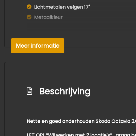
Lichtmetalen velgen 17"
Metaalkleur
Mistlampen voor
Parkeersensor achter
Meer informatie
Ruitensproeiers/wisserbladen verwarmba
Side-skirts
Speciale kleur
Sportonderstel
Beschrijving
Voorspoiler
Nette en goed onderhouden Skoda Octavia 2.0
​​​​​​​LET OP! *Wij werken met 2 locatie's* , gr