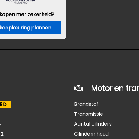
 kopen met zekerheid?
koopkeuring plannen
Motor en tra
Brandstof
8D
Transmissie
Aantal cilinders
6
Cilinderinhoud
12