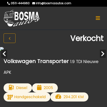
0511-444960
info@bosmaautos.com
Verkocht
Volkswagen Transporter
1.9 TDI Nieuwe
APK
Diesel
2005
Handgeschakeld
294.201 KM