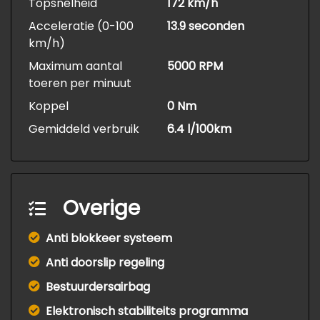
Topsnelheid
172 km/h
Acceleratie (0-100
13.9 seconden
km/h)
Maximum aantal
5000 RPM
toeren per minuut
Koppel
0 Nm
Gemiddeld verbruik
6.4 l/100km
Overige
Anti blokkeer systeem
Anti doorslip regeling
Bestuurdersairbag
Elektronisch stabiliteits programma