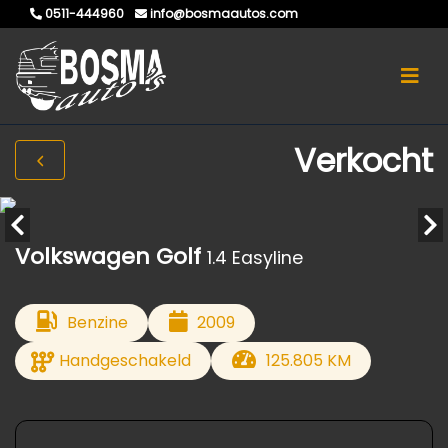
0511-444960
info@bosmaautos.com
Verkocht
Volkswagen Golf
1.4 Easyline
Benzine
2009
Handgeschakeld
125.805 KM