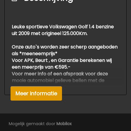
Buitenspiegels elektrisch verstel- en
verwarmbaar
Bumpers in carrosseriekleur
Leuke sportieve Volkswagen Golf 1.4 benzine
Centrale vergrendeling met
uit 2009 met origineel 125.000Km.
afstandsbediening
Onze auto`s worden zeer scherp aangeboden
als *meeneemprijs*
Voor APK, Beurt , en Garantie berekenen wij
een meerprijs van €595.-
Voor meer info of een afspraak voor deze
mooie automobiel gelieve bellen met de
verkoop
Meer informatie
Druk en zetfouten voorbehouden.
Om teleurstelling te voorkomen adviseren wij
om van te voren even te bellen.
Wiep Bosma: 06 53494342.
Thys Bosma: 06 30305769.
Mogelijk gemaakt door
Mobilox