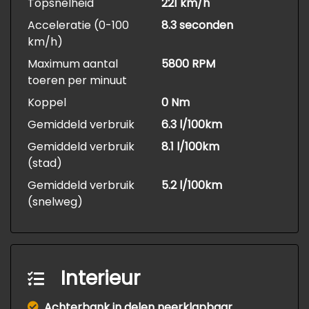
Topsnelheid
221 km/h
Acceleratie (0-100
8.3 seconden
km/h)
Maximum aantal
5800 RPM
toeren per minuut
Koppel
0 Nm
Gemiddeld verbruik
6.3 l/100km
Gemiddeld verbruik
8.1 l/100km
(stad)
Gemiddeld verbruik
5.2 l/100km
(snelweg)
Interieur
Achterbank in delen neerklapbaar