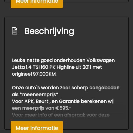
Meer informatie
Stuur verstelbaar
Stuurbekrachtiging snelheidsafhankelijk
Voorstoelen verwarmd
Beschrijving
Exterieur
Buitenspiegels elektrisch verstel- en
Leuke nette goed onderhouden Volkswagen
verwarmbaar
Jetta 1.4 TSI 160 PK Highline uit 2011 met
Buitenspiegels in carrosseriekleur
origineel 97.000KM.
Centrale vergrendeling met
Onze auto`s worden zeer scherp aangeboden
afstandsbediening
als *meeneemprijs*
Chroom delen exterieur
Voor APK, Beurt , en Garantie berekenen wij
een meerprijs van €595.-
Dimlichten automatisch
Voor meer info of een afspraak voor deze
Dimlichten automatisch en regensensor
mooie automobiel gelieve bellen met de
Meer informatie
Koplampreiniging
verkoop