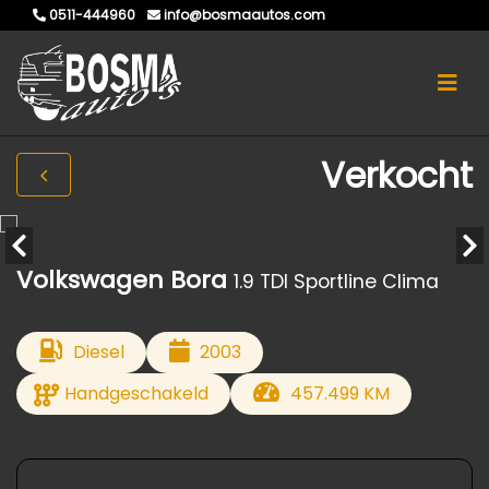
0511-444960
info@bosmaautos.com
Verkocht
Volkswagen Bora
1.9 TDI Sportline Clima
Diesel
2003
Handgeschakeld
457.499 KM