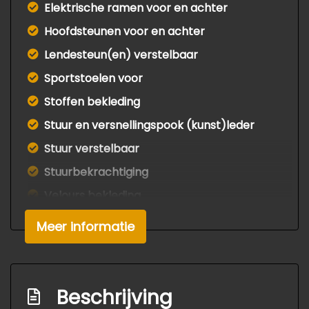
Elektrische ramen voor en achter
Hoofdsteunen voor en achter
Lendesteun(en) verstelbaar
Sportstoelen voor
Stoffen bekleding
Stuur en versnellingspook (kunst)leder
Stuur verstelbaar
Stuurbekrachtiging
Velours bekleding
Exterieur
Meer informatie
Afst. bed. voor centr. deurvergr
Buitenspiegels elektrisch verstel- en
Beschrijving
verwarmbaar