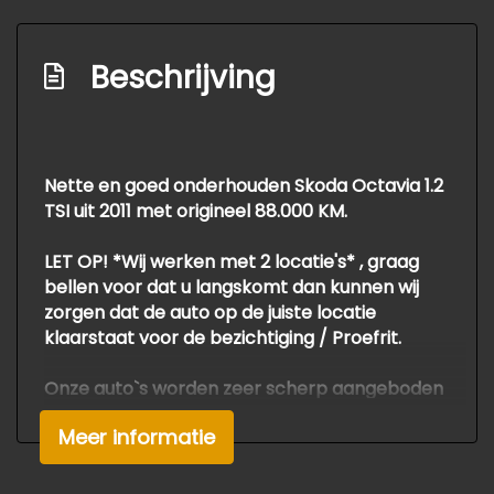
Buitenspiegels elektrisch inklapbaar
Buitenspiegels elektrisch verstel- en
Beschrijving
verwarmbaar
Centrale vergrendeling
Dakrails
Nette en goed onderhouden Skoda Octavia 1.2
Glazen schuifdak
TSI uit 2011 met origineel 88.000 KM.
Lichtmetalen velgen 15"
LET OP! *Wij werken met 2 locatie's* , graag
Mistlampen voor
bellen voor dat u langskomt dan kunnen wij
Parkeersensor achter
zorgen dat de auto op de juiste locatie
klaarstaat voor de bezichtiging / Proefrit.
Overige
Onze auto`s worden zeer scherp aangeboden
Anti blokkeer systeem
als *meeneemprijs*
Anti doorslip regeling
Meer informatie
Voor APK, Grote Beurt , en Garantie
berekenen wij een meerprijs van €795.-
Bestuurdersairbag
Voor meer info of een afspraak voor deze