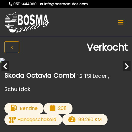
0511-444960
info@bosmaautos.com
Verkocht
Skoda Octavia Combi
1.2 TSI Leder ,
Schuifdak
Benzine
2011
Handgeschakeld
88.290 KM