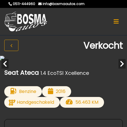
0511-444960
info@bosmaautos.com
Verkocht
Seat Ateca
1.4 EcoTSI Xcellence
Benzine
2016
Handgeschakeld
56.463 KM