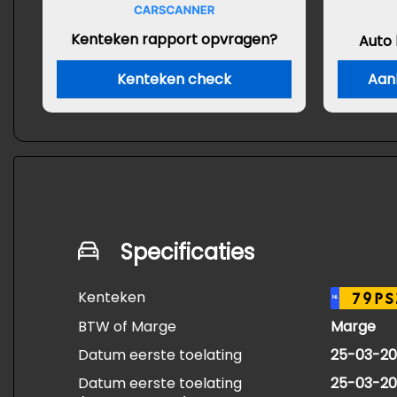
Kenteken rapport opvragen?
Auto
Kenteken check
Aan
Specificaties
Kenteken
79PS
NL
BTW of Marge
Marge
Datum eerste toelating
25-03-20
Datum eerste toelating
25-03-20