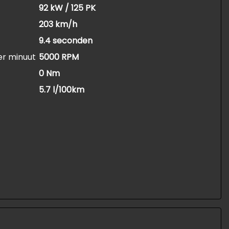
92 kW / 125 PK
203 km/h
9.4 seconden
er minuut
5000 RPM
0 Nm
5.7 l/100km