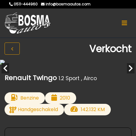
0511-444960
info@bosmaautos.com
Verkocht
Renault Twingo
1.2 Sport , Airco
Benzine
2010
Handgeschakeld
142.132 KM