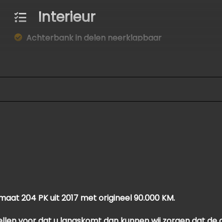
Interieur
Achterbank in delen neerklapbaar
Airco automatisch
Armsteun voor
Bestuurdersstoel in hoogte verstelbaar
Binnenspiegel automatisch dimmend
Electronic climate control
Elektrische ramen voor en achter
Stuur en versnellingspook (kunst)leder
Stuur verstelbaar
Stuur verwarmd
omaat 204 PK uit 2017 met origineel 90.000 KM.
Voorstoelen verwarmd
ellen voor dat u langskomt dan kunnen wij zorgen dat de a