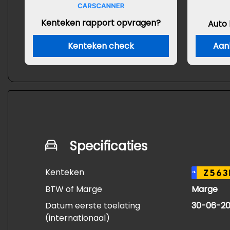
Kenteken rapport opvragen?
Auto
Kenteken check
Aan
Specificaties
Kenteken
Z563
NL
BTW of Marge
Marge
Datum eerste toelating
30-06-20
(internationaal)