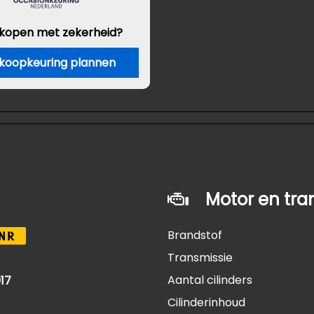
 kopen met zekerheid?
koopkeuring plannen
Motor en tra
Brandstof
NR
Transmissie
Aantal cilinders
17
Cilinderinhoud