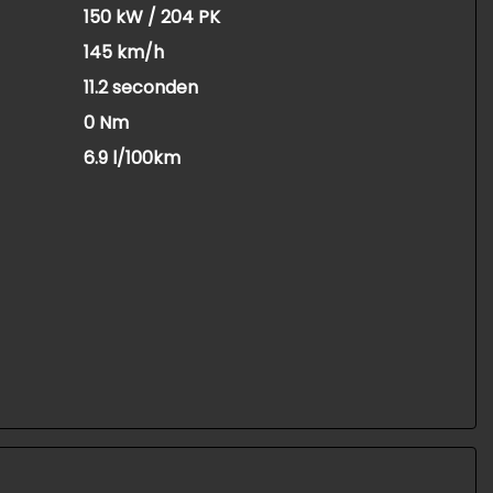
150 kW / 204 PK
145 km/h
11.2 seconden
0 Nm
6.9 l/100km