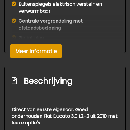
Buitenspiegels elektrisch verstel- en
verwarmbaar
Centrale vergrendeling met
afstandsbediening
Getint glas
Zijschuifdeur rechts
Meer informatie
Infotainment
Radio-cd/mp3 speler
Beschrijving
Stuur multifunctioneel
Direct van eerste eigenaar. Goed
onderhouden Fiat Ducato 3.0 L2H2 uit 2010 met
leuke optie's..