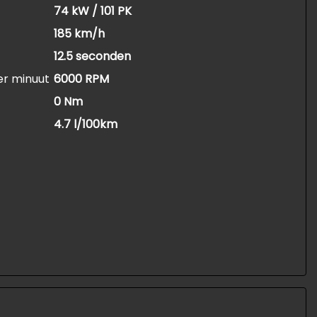
74 kW / 101 PK
185 km/h
12.5 seconden
er minuut
6000 RPM
0 Nm
4.7 l/100km