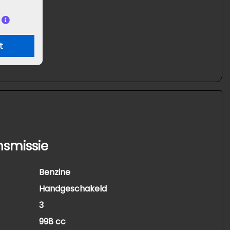
t
nsmissie
Benzine
Handgeschakeld
3
998 cc