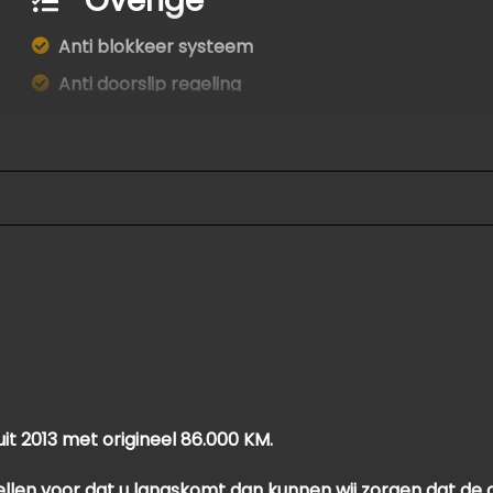
Overige
Anti blokkeer systeem
Anti doorslip regeling
Bestuurdersairbag
Elektronisch stabiliteits programma
Elektronische remkrachtverdeling
Hoofd airbag(s) voor
Passagiersairbag
Zij airbag(s) voor
t 2013 met origineel 86.000 KM.
ellen voor dat u langskomt dan kunnen wij zorgen dat de a