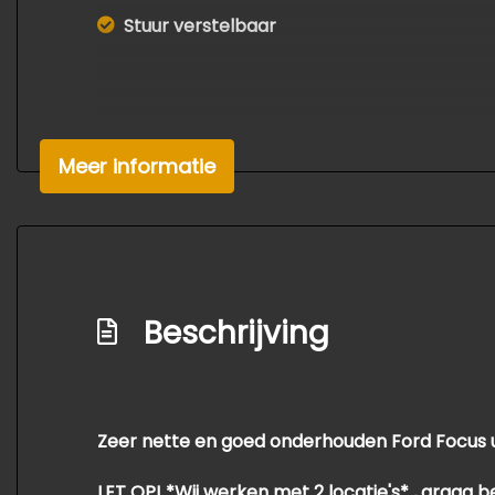
Stuur verstelbaar
Meer informatie
Beschrijving
Zeer nette en goed onderhouden Ford Focus ui
LET OP! *Wij werken met 2 locatie's* , graag b