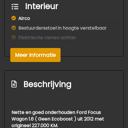
Interieur
Airco
Bestuurdersstoel in hoogte verstelbaar
Elektrische ramen achter
Elektrische ramen voor
Meer informatie
Stuur leder
Stuur verstelbaar
Exterieur
Beschrijving
Buitenspiegels elektrisch verstelbaar
Buitenspiegels in carrosseriekleur
Centrale vergrendeling met
Nette en goed onderhouden Ford Focus
afstandsbediening
Wagon 1.6 ( Geen Ecoboost ) uit 2012 met
origineel 227.000 KM.