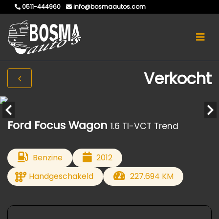
0511-444960
info@bosmaautos.com
Verkocht
Ford Focus Wagon
1.6 TI-VCT Trend
Benzine
2012
Handgeschakeld
227.694 KM