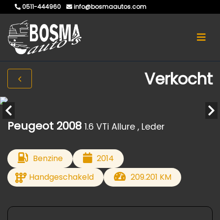
0511-444960
info@bosmaautos.com
Verkocht
Peugeot 2008
1.6 VTi Allure , Leder
Benzine
2014
Handgeschakeld
209.201 KM