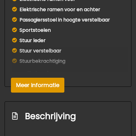
Elektrische ramen voor en achter
Passagiersstoel in hoogte verstelbaar
Sportstoelen
Stuur leder
Stuur verstelbaar
Stuurbekrachtiging
Exterieur
Meer informatie
Buitenspiegels elektrisch verstel- en
verwarmbaar
Centrale vergrendeling met
afstandsbediening
Beschrijving
Dakrails
Dimlichten automatisch