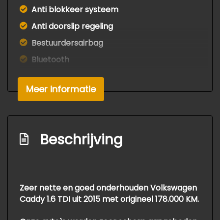
Anti blokkeer systeem
Anti doorslip regeling
Bestuurdersairbag
Bluetooth
Elektronisch stabiliteits programma
Meer informatie
Interieur
Airco
Buitentemperatuurmeter
Beschrijving
Stuurbekrachtiging
Zeer nette en goed onderhouden Volkswagen
Caddy 1.6 TDI uit 2015 met origineel 178.000 KM.