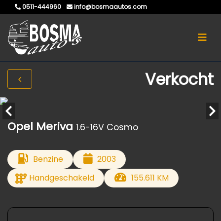
0511-444960
info@bosmaautos.com
Verkocht
Opel Meriva
1.6-16V Cosmo
Benzine
2003
Handgeschakeld
155.611 KM