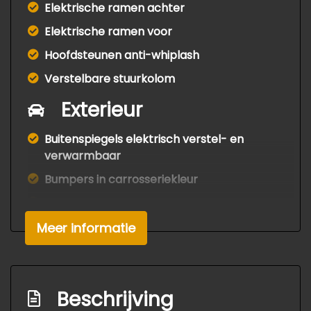
Elektrische ramen achter
Elektrische ramen voor
Hoofdsteunen anti-whiplash
Verstelbare stuurkolom
Exterieur
Buitenspiegels elektrisch verstel- en
verwarmbaar
Bumpers in carrosseriekleur
Centrale vergrendeling met
afstandsbediening
Meer informatie
Lichtmetalen velgen 15"
Mistlampen voor
Mistlampen voor
Beschrijving