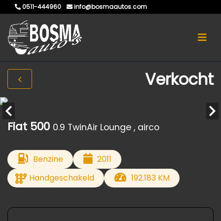
0511-444960
info@bosmaautos.com
Verkocht
Fiat 500
0.9 TwinAir Lounge , airco
Benzine
2011
Handgeschakeld
192.183 KM