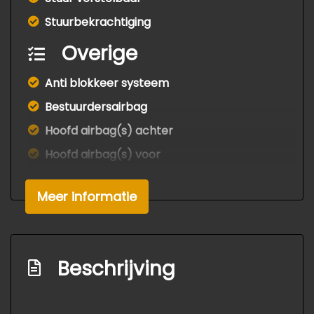
Stuurbekrachtiging
Overige
Anti blokkeer systeem
Bestuurdersairbag
Hoofd airbag(s) achter
Hoofd airbag(s) voor
Knie airbag(s)
Meer informatie
Passagiersairbag
Zij airbag(s) voor
Exterieur
Beschrijving
Centrale vergrendeling met
afstandsbediening