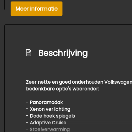
Elektrische ramen voor en achter
Meer informatie
Hoofdsteunen anti-whiplash
Lederen versnellingspook
Lendesteun(en) verstelbaar
Microvezel bekleding
Beschrijving
Passagiersstoel in hoogte verstelbaar
Stuur en versnellingspook (kunst)leder
Stuur leder
Stuur verstelbaar
Zeer nette en goed onderhouden Volkswagen Go
bedenkbare optie's waaronder:
Stuurbekrachtiging snelheidsafhankelijk
Voorstoelen verwarmd
- Panoramadak
- Xenon verlichting
- Dode hoek spiegels
- Adaptive Cruise
- Stoelverwarming