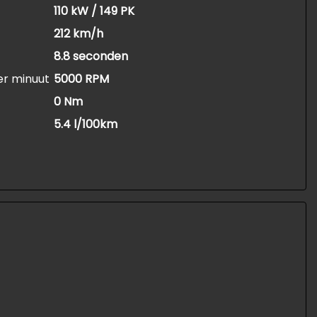
110 kW / 149 PK
212 km/h
8.8 seconden
er minuut
5000 RPM
0 Nm
5.4 l/100km