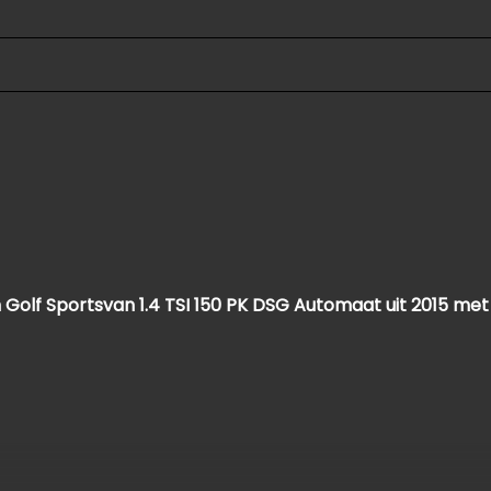
Parkeersensor voor en achter
Ruitensproeiers/wisserbladen verwarmbaar
Warmtewerend glas
Overige
Anti blokkeer systeem
Anti doorslip regeling
Bestuurdersairbag
Bluetooth
lf Sportsvan 1.4 TSI 150 PK DSG Automaat uit 2015 met or
Dodehoek detectie
Elektronische remkrachtverdeling
Hoofd airbag(s) achter
Hoofd airbag(s) voor
Knie airbag(s)