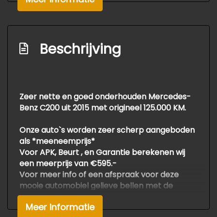
Stuur leder en multifunctioneel
Stuurbekrachtiging
Stuurbekrachtiging snelheidsafhankelijk
Beschrijving
Voorstoel(en) elektrisch verstelbaar
Voorstoelen verwarmd
Exterieur
Zeer nette en goed onderhouden Mercedes-
Benz C200 uit 2015 met origineel 125.000 KM.
Amg-styling
Onze auto`s worden zeer scherp aangeboden
Buitenspiegels elektrisch inklapbaar
als *meeneemprijs*
Buitenspiegels elektrisch verstel- en
Voor APK, Beurt , en Garantie berekenen wij
verwarmbaar
een meerprijs van €595.-
Voor meer info of een afspraak voor deze
Buitenspiegels elektrisch verstelbaar
mooie automobiel gelieve bellen met de
Buitenspiegels verwarmbaar
verkoop
Meer informatie
Druk en zetfouten voorbehouden.
Centrale vergrendeling met