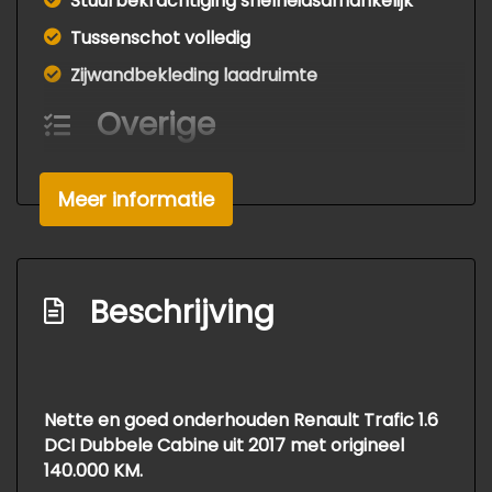
Stuurbekrachtiging snelheidsafhankelijk
Tussenschot volledig
Zijwandbekleding laadruimte
Overige
Anti blokkeer systeem
Meer informatie
Bestuurdersairbag
Bluetooth
Brake assist system
Beschrijving
Elektronisch stabiliteits programma
Exterieur
Buitenspiegels elektrisch verstelbaar
Nette en goed onderhouden Renault Trafic 1.6
DCI Dubbele Cabine uit 2017 met origineel
Centrale vergrendeling met
140.000 KM.
afstandsbediening