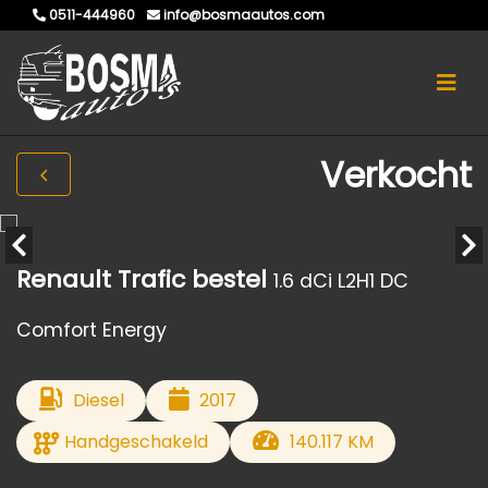
0511-444960
info@bosmaautos.com
Verkocht
Renault Trafic bestel
1.6 dCi L2H1 DC
Comfort Energy
Diesel
2017
Handgeschakeld
140.117 KM