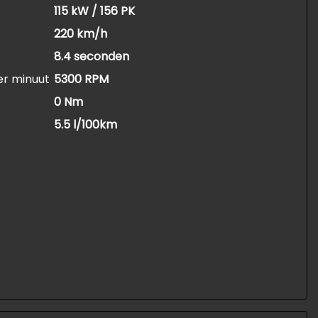
115 kW / 156 PK
220 km/h
8.4 seconden
er minuut
5300 RPM
0 Nm
5.5 l/100km