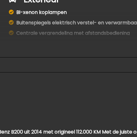
Bi-xenon koplampen
Buitenspiegels elektrisch verstel- en verwarmbaa
Centrale vergrendeling met afstandsbediening
Dimlichten automatisch
Koplampreiniging
Led dagrijverlichting
Parkeer assistent
Parkeersensor voor en achter
 B200 uit 2014 met origineel 112.000 KM Met de juiste op