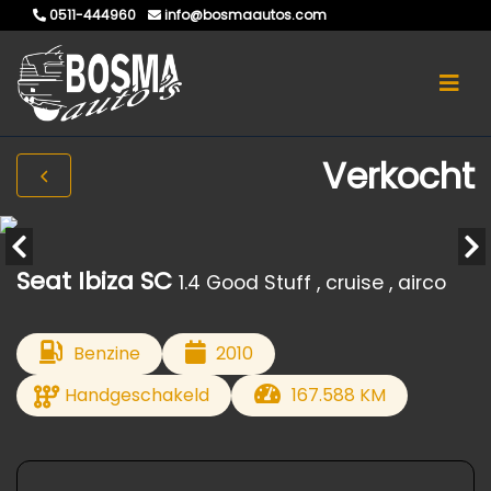
0511-444960
info@bosmaautos.com
Verkocht
Seat Ibiza SC
1.4 Good Stuff , cruise , airco
Benzine
2010
Handgeschakeld
167.588 KM