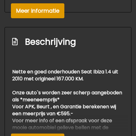
Buitenspiegels in carrosseriekleur
Meer informatie
Bumpers in carrosseriekleur
Centrale vergrendeling met
afstandsbediening
Beschrijving
Extra getint glas achter
Lichtmetalen velgen 16"
Mistlampen voor
Nette en goed onderhouden Seat Ibiza 1.4 uit
2010 met origineel 167.000 KM.
Parkeersensor achter
Overige
Onze auto`s worden zeer scherp aangeboden
als *meeneemprijs*
Anti blokkeer systeem
Voor APK, Beurt , en Garantie berekenen wij
een meerprijs van €595.-
Bestuurdersairbag
Voor meer info of een afspraak voor deze
Bluetooth
mooie automobiel gelieve bellen met de
verkoop