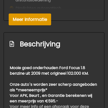
afstandsbediening
Dimlichten automatisch
Lichtmetalen velgen 16"
Meer informatie
Mistlampen voor
Verwarmde voorruit
Interieur
Beschrijving
Airco automatisch
Binnenspiegel automatisch dimmend
Mooie goed onderhouden Ford Focus 1.8
Lederen versnellingspook
benzine uit 2009 met origineel 102.000 KM.
Sportstoelen
Onze auto`s worden zeer scherp aangeboden
Stuur leder
als *meeneemprijs*
Voor APK, Beurt , en Garantie berekenen wij
een meerprijs van €595.-
Voor meer info of een afspraak voor deze