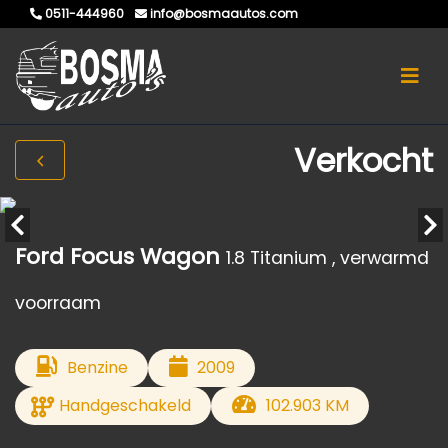
0511-444960
info@bosmaautos.com
Verkocht
Ford Focus Wagon
1.8 Titanium , verwarmd
voorraam
Benzine
2009
Handgeschakeld
102.903 KM